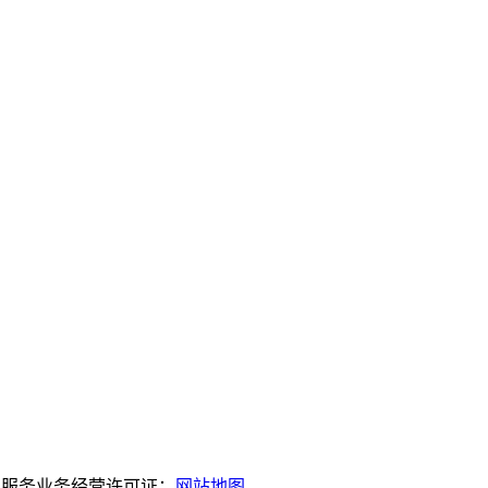
息服务业务经营许可证：
网站地图