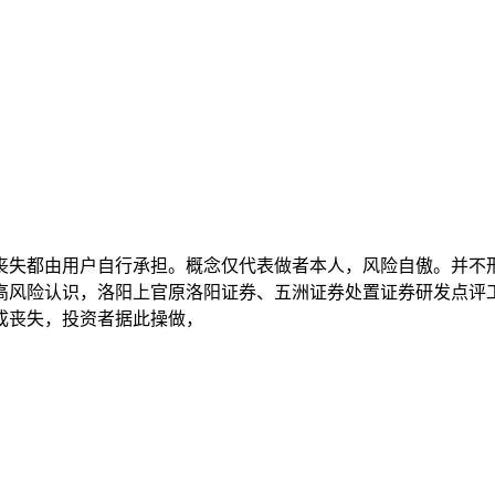
失都由用户自行承担。概念仅代表做者本人，风险自傲。并不形
高风险认识，洛阳上官原洛阳证券、五洲证券处置证券研发点评
成丧失，投资者据此操做，