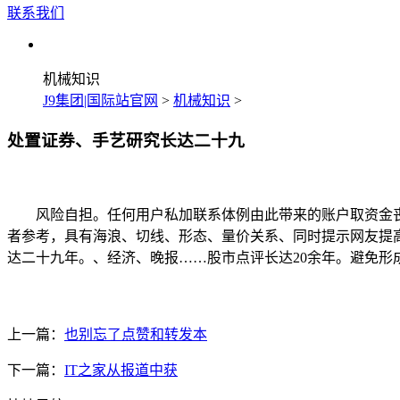
联系我们
机械知识
J9集团|国际站官网
>
机械知识
>
处置证券、手艺研究长达二十九
风险自担。任何用户私加联系体例由此带来的账户取资金丧
者参考，具有海浪、切线、形态、量价关系、同时提示网友提
达二十九年。、经济、晚报……股市点评长达20余年。避免形
上一篇：
也别忘了点赞和转发本
下一篇：
IT之家从报道中获