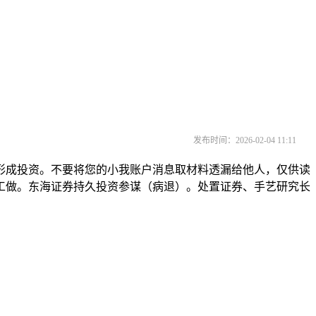
发布时间：2026-02-04 11:11
成投资。不要将您的小我账户消息取材料透漏给他人，仅供读
工做。东海证券持久投资参谋（病退）。处置证券、手艺研究长