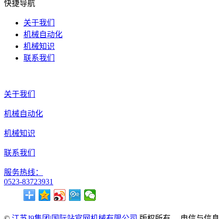
快捷导航
关于我们
机械自动化
机械知识
联系我们
关于我们
机械自动化
机械知识
联系我们
服务热线：
0523-83723931
©
江苏J9集团|国际站官网机械有限公司
版权所有. 电信与信