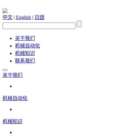
中文
|
English
|
日語
关于我们
机械自动化
机械知识
联系我们
关于我们
机械自动化
机械知识