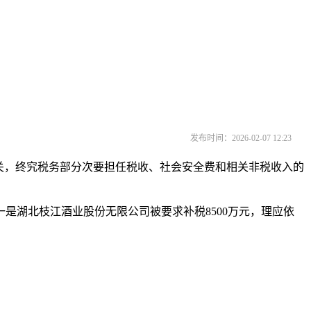
发布时间：2026-02-07 12:23
相关，终究税务部分次要担任税收、社会安全费和相关非税收入的
湖北枝江酒业股份无限公司被要求补税8500万元，理应依