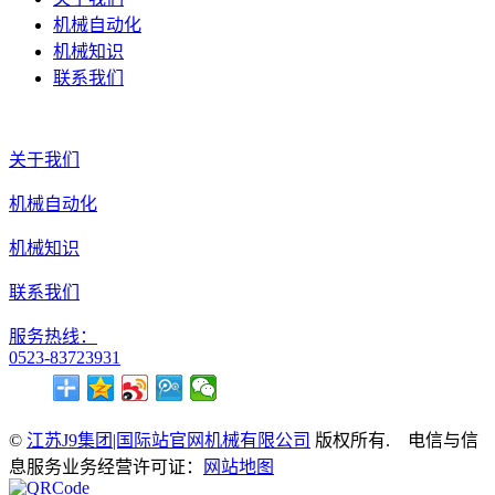
机械自动化
机械知识
联系我们
关于我们
机械自动化
机械知识
联系我们
服务热线：
0523-83723931
©
江苏J9集团|国际站官网机械有限公司
版权所有. 电信与信
息服务业务经营许可证：
网站地图