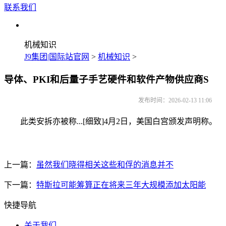
联系我们
机械知识
J9集团|国际站官网
>
机械知识
>
导体、PKI和后量子手艺硬件和软件产物供应商S
发布时间：2026-02-13 11:06
此类安拆亦被称...[细致]4月2日，美国白宫颁发声明称。
上一篇：
虽然我们晓得相关这些和俘的消息并不
下一篇：
特斯拉可能筹算正在将来三年大规模添加太阳能
快捷导航
关于我们