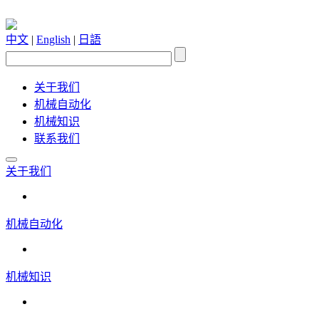
中文
|
English
|
日語
关于我们
机械自动化
机械知识
联系我们
关于我们
机械自动化
机械知识