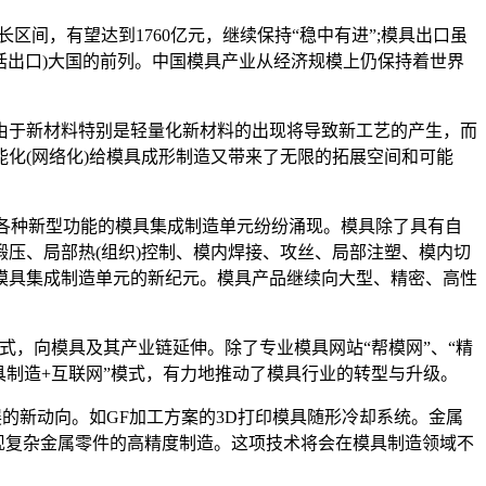
区间，有望达到1760亿元，继续保持“稳中有进”;模具出口虽
包括出口)大国的前列。中国模具产业从经济规模上仍保持着世界
由于新材料特别是轻量化新材料的出现将导致新工艺的产生，而
化(网络化)给模具成形制造又带来了无限的拓展空间和可能
各种新型功能的模具集成制造单元纷纷涌现。模具除了具有自
压、局部热(组织)控制、模内焊接、攻丝、局部注塑、模内切
模具集成制造单元的新纪元。模具产品继续向大型、精密、高性
式，向模具及其产业链延伸。除了专业模具网站“帮模网”、“精
具制造+互联网”模式，有力地推动了模具行业的转型与升级。
的新动向。如GF加工方案的3D打印模具随形冷却系统。金属
实现复杂金属零件的高精度制造。这项技术将会在模具制造领域不