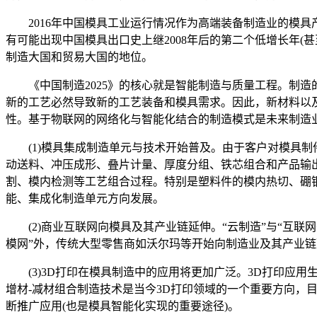
2016年中国模具工业运行情况作为高端装备制造业的模具产业
有可能出现中国模具出口史上继2008年后的第二个低增长年(
制造大国和贸易大国的地位。
《中国制造2025》的核心就是智能制造与质量工程。制造
新的工艺必然导致新的工艺装备和模具需求。因此，新材料以
性。基于物联网的网络化与智能化结合的制造模式是未来制造
(1)模具集成制造单元与技术开始普及。由于客户对模具制
动送料、冲压成形、叠片计量、厚度分组、铁芯组合和产品输
割、模内检测等工艺组合过程。特别是塑料件的模内热切、硼
能、集成化制造单元方向发展。
(2)商业互联网向模具及其产业链延伸。“云制造”与“互联
模网”外，传统大型零售商如沃尔玛等开始向制造业及其产业链
(3)3D打印在模具制造中的应用将更加广泛。3D打印应用
增材-减材组合制造技术是当今3D打印领域的一个重要方向，
断推广应用(也是模具智能化实现的重要途径)。