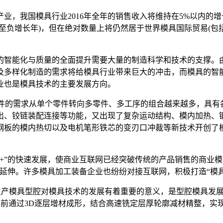
，我国模具行业2016年全年的销售收入将维持在5%以内的增长
甚至负增长年)，但在绝对数量上将仍然居于世界模具国际贸易(
的智能化与质量的全面提升需要大量的制造科学和技术的支撑。
及多样化制造的需求将给模具行业带来巨大的冲击，而模具的智能
业也是模具技术的主要发展方向。
件的需求从单个零件转向多零件、多工序的组合越来越多，具有
出、铰链装配连接等功能，又出现了复杂运动结构、模内加热、锻
钢板的模内热切以及电机笔形铁芯的变刃口冲裁等新技术开创了
网+”的快速发展，使商业互联网已经突破传统的产品销售的商业模
延伸。许多模具加工装备企业也纷纷对接互联网，积极打造“模
生产模具型腔对模具技术的发展有着重要的意义，是型腔模具发展
目前通过3D逐层增材成形，结合高速铣定层厚轮廓减材精整，