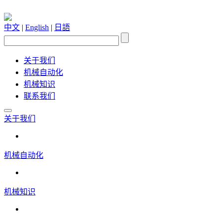
中文
|
English
|
日語
关于我们
机械自动化
机械知识
联系我们
关于我们
机械自动化
机械知识