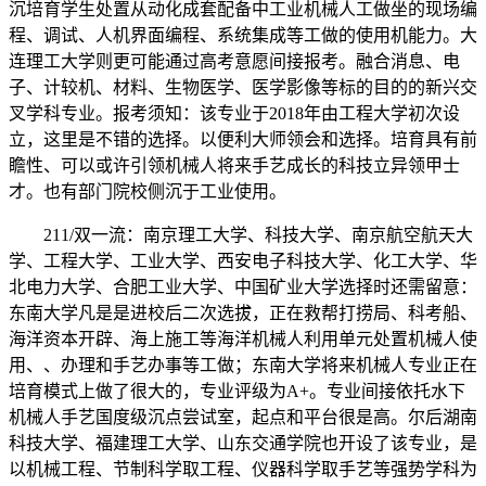
沉培育学生处置从动化成套配备中工业机械人工做坐的现场编
程、调试、人机界面编程、系统集成等工做的使用机能力。大
连理工大学则更可能通过高考意愿间接报考。融合消息、电
子、计较机、材料、生物医学、医学影像等标的目的的新兴交
叉学科专业。报考须知：该专业于2018年由工程大学初次设
立，这里是不错的选择。以便利大师领会和选择。培育具有前
瞻性、可以或许引领机械人将来手艺成长的科技立异领甲士
才。也有部门院校侧沉于工业使用。
211/双一流：南京理工大学、科技大学、南京航空航天大
学、工程大学、工业大学、西安电子科技大学、化工大学、华
北电力大学、合肥工业大学、中国矿业大学选择时还需留意：
东南大学凡是是进校后二次选拔，正在救帮打捞局、科考船、
海洋资本开辟、海上施工等海洋机械人利用单元处置机械人使
用、、办理和手艺办事等工做；东南大学将来机械人专业正在
培育模式上做了很大的，专业评级为A+。专业间接依托水下
机械人手艺国度级沉点尝试室，起点和平台很是高。尔后湖南
科技大学、福建理工大学、山东交通学院也开设了该专业，是
以机械工程、节制科学取工程、仪器科学取手艺等强势学科为