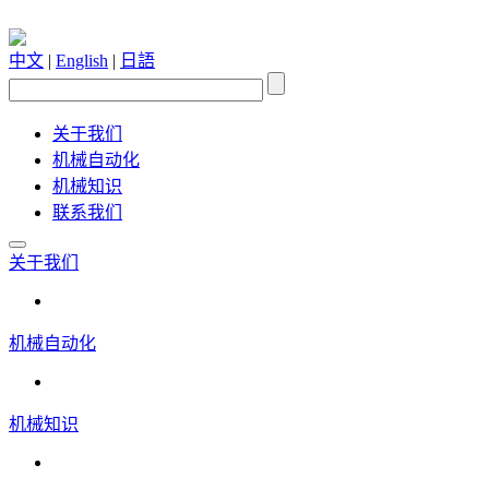
中文
|
English
|
日語
关于我们
机械自动化
机械知识
联系我们
关于我们
机械自动化
机械知识