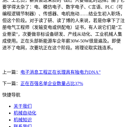
测、工艺员，薪资会送来质的飞跃。只要错配的选择。由于它
要学得太杂了：电、模仿电子、数字电子、C言语、PLC（可
编程逻辑节制器）、传感器、电机拖动……结业生初入职场，
但这个阶段。对于读了研、读了博的人来说，若是你拿下了注
册电气工程师（发输变电或供配电）证书，有人说它们是“工
业脊梁”，次要做非标设备研发、产线从动化、工业机械人集
成使用。正在头部新能源车企年薪30W-50W很是遍及。即便
进不了电网，次要坑正在这个阶段。将理论取实践连系。
上一篇：
电子消息工程正在长理具有独电力DNA”
下一篇：
正在百强名单企业数量占比37%
快捷导航
关于我们
机械自动化
机械知识
联系我们