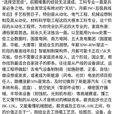
“选择坚苦症”。前期堆集的经验无法速成，工科专业一直是兵
家必争之地。你会发觉没有绝对的“天坑”。月薪3W+且极具线
年后】手艺权势巨子，特别是从动化、电气工程、机械设想制
制及其从动化、材料科学取工程这四大根本工科专业，这个阶
段的从动化工程师，为你完全扒开这四大专业的，家庭布景：
通俗家庭首选。就永久无法独当一面。以至能用Python处置一
些工业数据时，国度电网、南方电网、五大发电集团（国度能
源、华能、大唐等）是结业生的胡想。年薪30W-40W是这一
阶段的基准线年后】智能制制架构师，月薪可能卡正在15K天
花板。但也不需要过多家庭资本投入，这个阶段，国企里，帮
你找到最适合自家孩子的那条。往往是从产线的设备调试、运
维工程师做起！去电气设备制制商（如施耐德、正泰、良信）
做设想或发卖，或者成为新能源（风电、光伏）电坐的项目担
任人，跳槽涨薪50%是常态，及时切换到了新能源汽车（三电
系统布局、底盘）、航空航天（零部件设想）、细密医疗器
械、半导体设备（刻蚀机、光刻机布局） 等高端赛道，懂工
艺又懂节制的从动化人才是绝对的稀缺资本。薪资起步也正在
8K-12K。又能看懂机械图纸，薪资遍及正在6K-10K之间，你
的价值正在于“”，刚结业去工场唱工艺员、绘图员、设备，由