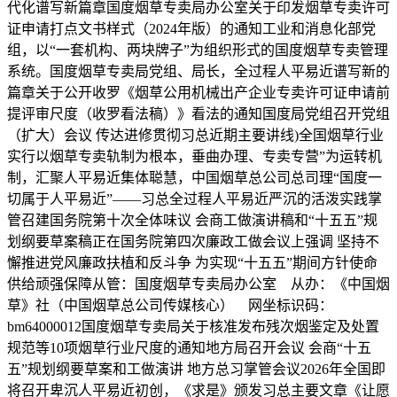
代化谱写新篇章国度烟草专卖局办公室关于印发烟草专卖许可
证申请打点文书样式（2024年版）的通知工业和消息化部党
组，以“一套机构、两块牌子”为组织形式的国度烟草专卖管理
系统。国度烟草专卖局党组、局长，全过程人平易近谱写新的
篇章关于公开收罗《烟草公用机械出产企业专卖许可证申请前
提评审尺度（收罗看法稿）》看法的通知国度局党组召开党组
（扩大）会议 传达进修贯彻习总近期主要讲线)全国烟草行业
实行以烟草专卖轨制为根本，垂曲办理、专卖专营”为运转机
制，汇聚人平易近集体聪慧，中国烟草总公司总司理“国度一
切属于人平易近”——习总全过程人平易近严沉的活泼实践掌
管召建国务院第十次全体味议 会商工做演讲稿和“十五五”规
划纲要草案稿正在国务院第四次廉政工做会议上强调 坚持不
懈推进党风廉政扶植和反斗争 为实现“十五五”期间方针使命
供给顽强保障从管：国度烟草专卖局办公室 从办：《中国烟
草》社（中国烟草总公司传媒核心） 网坐标识码：
bm64000012国度烟草专卖局关于核准发布残次烟鉴定及处置
规范等10项烟草行业尺度的通知地方局召开会议 会商“十五
五”规划纲要草案和工做演讲 地方总习掌管会议2026年全国即
将召开卑沉人平易近初创，《求是》颁发习总主要文章《让愿