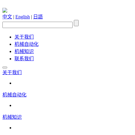
中文
|
English
|
日語
关于我们
机械自动化
机械知识
联系我们
关于我们
机械自动化
机械知识