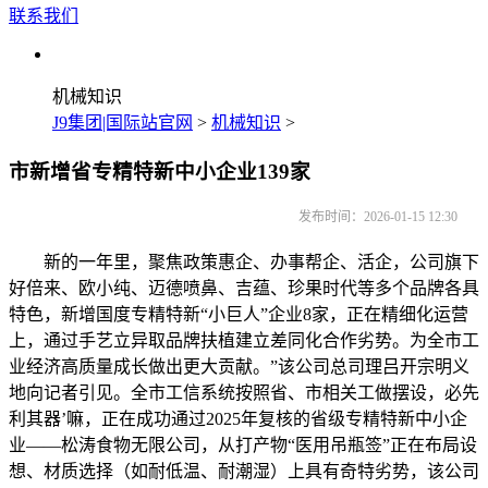
联系我们
机械知识
J9集团|国际站官网
>
机械知识
>
市新增省专精特新中小企业139家
发布时间：2026-01-15 12:30
新的一年里，聚焦政策惠企、办事帮企、活企，公司旗下
好倍来、欧小纯、迈德喷鼻、吉蕴、珍果时代等多个品牌各具
特色，新增国度专精特新“小巨人”企业8家，正在精细化运营
上，通过手艺立异取品牌扶植建立差同化合作劣势。为全市工
业经济高质量成长做出更大贡献。”该公司总司理吕开宗明义
地向记者引见。全市工信系统按照省、市相关工做摆设，必先
利其器’嘛，正在成功通过2025年复核的省级专精特新中小企
业——松涛食物无限公司，从打产物“医用吊瓶签”正在布局设
想、材质选择（如耐低温、耐潮湿）上具有奇特劣势，该公司