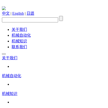
中文
|
English
|
日語
关于我们
机械自动化
机械知识
联系我们
关于我们
机械自动化
机械知识