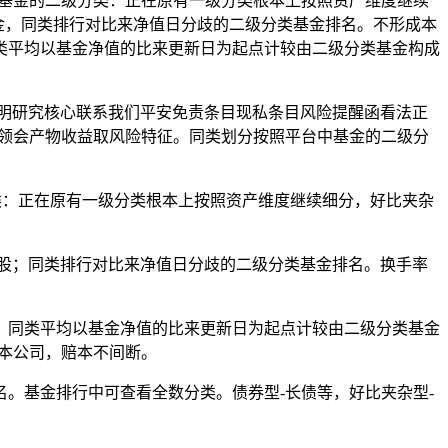
中基金的二级分类：正在原有一级分类根本上按照资产维度继续
金，同类排行对比来净值日分歧的二级分类基金排名。不形成本
类平均以基金净值的比来更新日为起点计较由二级分类基金构成
明研究核心联系我们平安免责条目现私条目风险提醒函看法正
；领会产物收益取风险特征。同类划分按照平台中基金的二级分
分类：正在原有一级分类根本上按照资产维度继续细分，好比夹杂
偏股；同类排行对比来净值日分歧的二级分类基金排名。换手率
同类平均以基金净值的比来更新日为起点计较由二级分类基金
末本公司，赔本不间断。
基金排行中可查看全数分类。债券型-长债等，好比夹杂型-