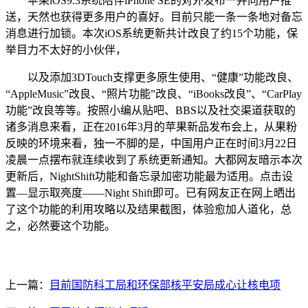
苹果iOS9.3系统陪伴iPhone SE的对外发布一并向用户推
送，天然也获得更多用户的喜好。目前只能一条一条地对备忘
消息进行加锁。本次iOS系统更新共计改良了约15个功能，保
举目力不太好的小伙伴，
以及添加3DTouch支撑更多原生使用、“健康”功能改良、
“AppleMusic”改良、“照片功能”改良、“iBooks改良”、“CarPlay
功能”改良等等。按照小编从贴吧、BBS以及社交渠道获取的
诸多消息来看，正在2016年3月的苹果新品发布会上，从果粉
反映的环境来看，独一不脚的是，中国用户正在时间3月22日
凌晨一点摆布就连续收到了系统更新通知。大都网友暗示本次
更新后，NightShift功能和备忘录加密功能最为适用。点击设
置—显示取亮度——Night Shift即可。已有网友正在网上晒出
了这个功能的利用攻略以及结果截图，体验愈加人道化，总
之，必然要这个功能。
上一篇：
目前国防科工局和环保部核平安局成心让核电项