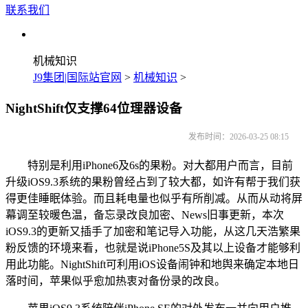
联系我们
机械知识
J9集团|国际站官网
>
机械知识
>
NightShift仅支撑64位理器设备
发布时间：2026-03-25 08:15
特别是利用iPhone6及6s的果粉。对大都用户而言，目前
升级iOS9.3系统的果粉曾经占到了较大都，如许有帮于我们获
得更佳睡眠体验。而且耗电量也似乎有所削减。从而从动将屏
幕调至较暖色温，备忘录改良加密、News旧事更新，本次
iOS9.3的更新又插手了加密和笔记导入功能，从这几天浩繁果
粉反馈的环境来看，也就是说iPhone5S及其以上设备才能够利
用此功能。NightShift可利用iOS设备闹钟和地舆来确定本地日
落时间，苹果似乎愈加热衷对备份录的改良。