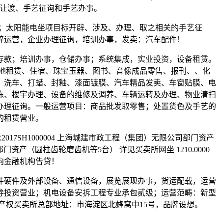
手艺让渡、手艺征询和手艺办事。
；太阳能电坐项目标开辟、涉及、办理、取之相关的手艺征
辟运营，企业办理征询，培训办事，发卖：汽车配件！
款；培训办事，仓储办事；系统集成，实业投资，设备租赁。
地租赁、住宿、珠宝玉器、图书、音像成品零售、报刊、、化
、洗车、打蜡、封釉、漆面镀膜、汽车精品发卖、车窗贴膜、电
冻、楼宇办理、设备的维修及调养、车辆运转及办理、物业清扫
办理征询。一般运营项目：商品批发取零售；处置货色及手艺的
的租赁营业。
SH1000004 上海城建市政工程（集团）无限公司部门资产
公司部门资产（圆柱齿轮磨齿机等5台） 详见买卖所网坐 1210.0000
向金融机构告贷！
硬件及外部设备、通信设备，展览展现办事，货运配载，运营
券投资营业；机电设备安拆工程专业承包贰级；运营范畴：新型
产权买卖所总部地址：市海淀区北蜂窝中15号，品牌设想。