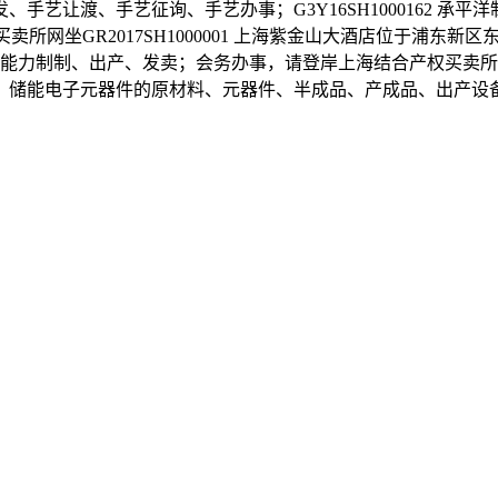
让渡、手艺征询、手艺办事；G3Y16SH1000162 承平洋
见买卖所网坐GR2017SH1000001 上海紫金山大酒店位于浦东新区
织品、热电能力制制、出产、发卖；会务办事，请登岸上海结合产权
、储能电子元器件的原材料、元器件、半成品、产成品、出产设
。