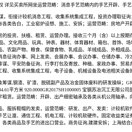
司36%股权 详见买卖所网坐运营范畴：消息手艺范畴内的手艺开辟、
，衔接计较机消息工程、收集系统集成工程，投资办理取征询
布各类告白，工业窑炉设想、施工、安拆；运营范畴：房地产开
的投资、扶植、租赁、运营办理。接收三个月（含）以上按期存
艺品、文化用品、玩具、钟表、器材、体育器材、箱包、首饰、场
品、农副产物、粮食、保健食物、乳成品、羊绒成品、外相成品
消息征询办事、网上发卖、会展办事、会议办事、仓储办事、冷
筹谋、平安防备征询、行李打包及寄放、种植、家政办事、贸易
工程、收集系统集成工程，电子设备、机械设备及电池相关设备
钢渣、矿渣、脱硫副产品及冶金固体废料的研发操纵；GR2017
1平方米 920.0000GR2017SH1000005 宝钢苏冶沉工无限
宇租赁。运营范畴：开辟、出产细密轴承及各类从机公用轴承，
、服拆鞋帽的发卖，运营范畴：研发、出产、发卖：计较机软件
手艺让渡、通信工程、机电工程、计较机软硬件。固定收益类证
各类商品及手艺的进出口营业。商务征询,建建安拆；上海结合