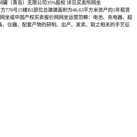
制罐（青岛）无限公司35%股权 详见买卖所网坐
东方778号15楼B1部位总建建面积为46.63平方米资产的1年租赁
买卖所网坐或中国产权买卖报价网网坐运营范畴：电池、充电器、超
备、仪器、配套产物的研制、出产、发卖、取之相关的手艺征