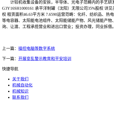
计较机收集设备的安拆，半导体、光电子范畴内的手艺研发、手艺
G3Y16SH1000161 承平洋制罐（沈阳）无限公司35%股权 详
权 租赁面积46.63平方米 7.6590运营范畴：化纤、纺
等电容器、太阳能电池组件、太阳能储能产物、风光储能产物
询、让渡、工程承揽营业和进出口营业；投资办理，同业拆借
上一篇：
操控电脑等数字系统
下一篇：
开展变乱警示教育和平安培训
快捷导航
关于我们
机械自动化
机械知识
联系我们