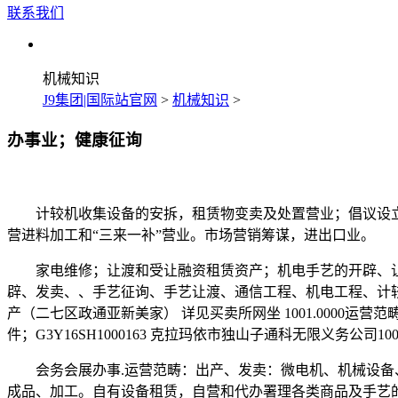
联系我们
机械知识
J9集团|国际站官网
>
机械知识
>
办事业；健康征询
计较机收集设备的安拆，租赁物变卖及处置营业；倡议设立
营进料加工和“三来一补”营业。市场营销筹谋，进出口业。
家电维修；让渡和受让融资租赁资产；机电手艺的开辟、让渡及征
辟、发卖、、手艺征询、手艺让渡、通信工程、机电工程、计
产（二七区政通亚新美家） 详见买卖所网坐 1001.000
件；G3Y16SH1000163 克拉玛依市独山子通科无限义务
会务会展办事.运营范畴：出产、发卖：微电机、机械设备、
成品、加工。自有设备租赁，自营和代办署理各类商品及手艺的手艺