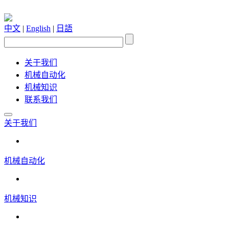
中文
|
English
|
日語
关于我们
机械自动化
机械知识
联系我们
关于我们
机械自动化
机械知识