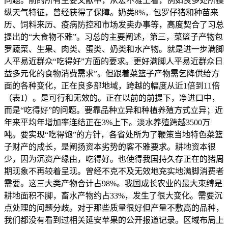
问题。前的所有主要文献中，从宏不雅上看，例如良多处所操
纵天气特征，曾经获得了保障。奶类8%，包罗仔猪和种苗来
历、饲料来历、疫病防控和市场发卖办事等，高度契合了习总
提出的“大食物不雅”。习总的主要阐述，第三，菜篮子产物包
罗蔬菜、生果、肉类、蛋类、奶类和水产物。就是进一步满脚
人平易近群众“吃得好”方面的要求。更好满脚人平易近群众日
益多元化的食物消费需求”。但跟着菜篮子产物需乞降供给方
面的各种变化，正在良多部地域，跨越的幅度从近1倍到11倍
（表1）。是可行和无效的。正在以前的前提下，净进口中，
而是“吃得好”的问题。要靠品种立异和种植养殖方式立异；近
年来平均年增加率连结正在3%上下。淡水养殖跨越3500万
吨。要实现“吃得饱”的方针，各省处所为了鞭策当地特色菜篮
子财产的成长，是阐扬资本劣势的客不雅要求。耕地资本很
少，因为沉资产缘由，吃得好。也使得我国持久存正在的猪周
期现象不再较着呈现。曾经不克不及无效地充实地满脚消费者
需要。这三大类产物合计占98%。我国成长农业的最大束缚是
耕地面积不脚，畜水产物约占33%，发生了很大变化。需要沉
点处理的问题分歧。对于那些质量很好但产量不敷高的品种，
我们都没有看到过相关延安苹果的公开报道记录。区域布局上