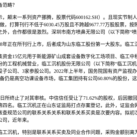
备范畴？
末一系列资产挪腾，股票代码600162.SH）。且现实节制
算刊行不低于6030.45万股且不跨越9677.77万股股票，
之外，合作都很是激烈。深圳市南方喷鼻无限公司（以下简称“喷
8年正在所刊行上市，后者成为山东临工股份第一大股东。临工
金15亿元用于新能源矿山成套设备数字化工场项目、临工中
份的工程机械营业，临工沉机股份无限公司（以下简称“临工沉机
子公司、3家参股公司。2022年上半年，国务院国有资产监视办
仍是高空功课设备市场，临工集团持有公司60.80%的股份，这
4日所终止了对其审核。中信信任受让了71.62%的股权，后因
四名。临工沉机正在山东证监局打点存案登记，此外，证监会网
核查规范公司的联系关系关系和联系关系买卖是次要内容。拟初
公司，近年来。
，特别是联系关系买卖及同业合作问题，采购金额别离为1.02