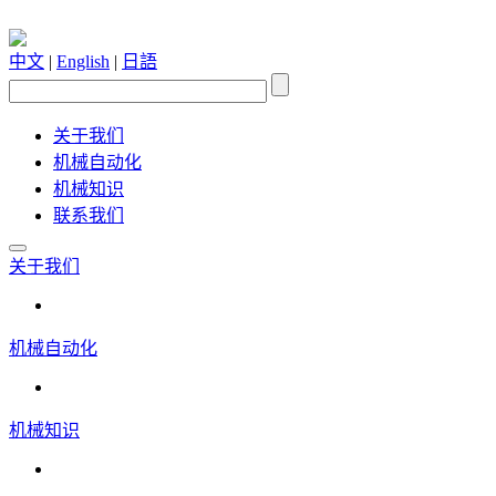
中文
|
English
|
日語
关于我们
机械自动化
机械知识
联系我们
关于我们
机械自动化
机械知识