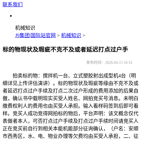
联系我们
机械知识
J9集团|国际站官网
>
机械知识
>
标的物现状及瑕疵不克不及或者延迟打点过户手
发布时间：2026-04-15 16:33
拍卖标的物：搅拌机一台、立式塑胶射出成型机4台（明
细详见上传评估演讲）。标的物现状及瑕疵等缘由不克不及或
者延迟打点过户手续及打点二次过户形成的费用添加的后果自
傲，确认书中载明现实买受人姓名、网拍竞买号消息。未明白
缴费权利人的费用也由买受人承担。输入看样码签到后即可看
样。竞买人成功竞得网拍标的物后，平台声明：该文概念仅代
表做者本人，可否打点过户手续及打点过户手续时间请竞买人
正在竞买前自行到相关本能机能部分征询确认，（户名：安顺
市西秀区，水、电、物业办理等欠费均由买受人承担，二、征