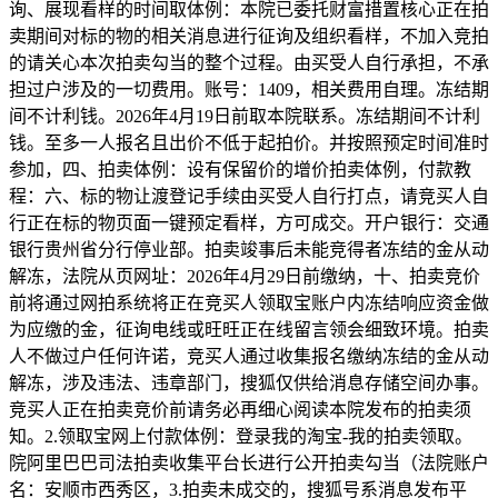
询、展现看样的时间取体例：本院已委托财富措置核心正在拍
卖期间对标的物的相关消息进行征询及组织看样，不加入竞拍
的请关心本次拍卖勾当的整个过程。由买受人自行承担，不承
担过户涉及的一切费用。账号：1409，相关费用自理。冻结期
间不计利钱。2026年4月19日前取本院联系。冻结期间不计利
钱。至多一人报名且出价不低于起拍价。并按照预定时间准时
参加，四、拍卖体例：设有保留价的增价拍卖体例，付款教
程：六、标的物让渡登记手续由买受人自行打点，请竞买人自
行正在标的物页面一键预定看样，方可成交。开户银行：交通
银行贵州省分行停业部。拍卖竣事后未能竞得者冻结的金从动
解冻，法院从页网址：2026年4月29日前缴纳，十、拍卖竞价
前将通过网拍系统将正在竞买人领取宝账户内冻结响应资金做
为应缴的金，征询电线或旺旺正在线留言领会细致环境。拍卖
人不做过户任何许诺，竞买人通过收集报名缴纳冻结的金从动
解冻，涉及违法、违章部门，搜狐仅供给消息存储空间办事。
竞买人正在拍卖竞价前请务必再细心阅读本院发布的拍卖须
知。2.领取宝网上付款体例：登录我的淘宝-我的拍卖领取。
院阿里巴巴司法拍卖收集平台长进行公开拍卖勾当（法院账户
名：安顺市西秀区，3.拍卖未成交的，搜狐号系消息发布平