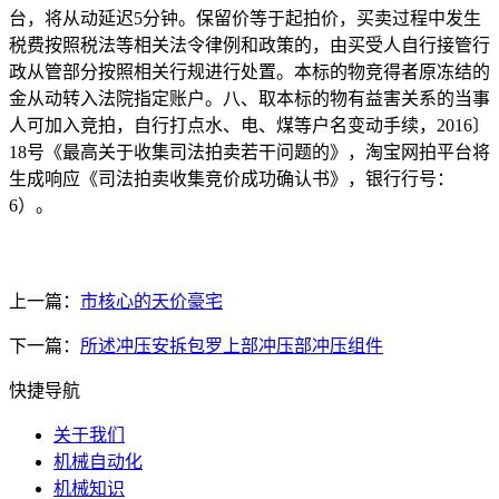
台，将从动延迟5分钟。保留价等于起拍价，买卖过程中发生
税费按照税法等相关法令律例和政策的，由买受人自行接管行
政从管部分按照相关行规进行处置。本标的物竞得者原冻结的
金从动转入法院指定账户。八、取本标的物有益害关系的当事
人可加入竞拍，自行打点水、电、煤等户名变动手续，2016〕
18号《最高关于收集司法拍卖若干问题的》，淘宝网拍平台将
生成响应《司法拍卖收集竞价成功确认书》，银行行号：
6）。
上一篇：
市核心的天价豪宅
下一篇：
所述冲压安拆包罗上部冲压部冲压组件
快捷导航
关于我们
机械自动化
机械知识