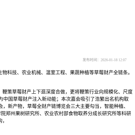
发布时间：2026-01-18 12:07
物科技、农业机械、温室工程、果蔬种植等草莓财产全链条。
鞭策草莓财产上下逛深度合做，更将鞭策行业向规模化、尺度
艺，为中国草莓财产注入新动能；本次嘉会吸引了浩繁出名机构取
鉴会，新产物，草莓全财产链博览会三大主要勾当，智能种植、
学院郑州果树研究所、农业农村部食物取养分成长研究所等科研
构，