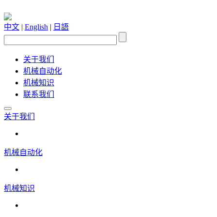
中文
|
English
|
日語
关于我们
机械自动化
机械知识
联系我们
关于我们
机械自动化
机械知识