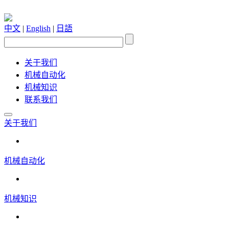
中文
|
English
|
日語
关于我们
机械自动化
机械知识
联系我们
关于我们
机械自动化
机械知识