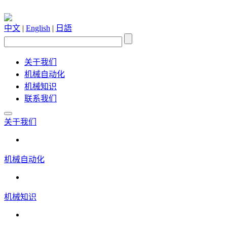
中文
|
English
|
日語
关于我们
机械自动化
机械知识
联系我们
关于我们
机械自动化
机械知识