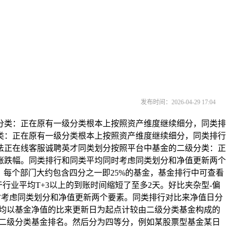
发布时间：2026-04-29 17:04
类：正在原有一级分类根本上按照资产维度继续细分，同类排
类：正在原有一级分类根本上按照资产维度继续细分，同类排行
法正在线客服诚聘英才同类划分按照平台中基金的二级分类：正
涨跌幅。同类排行和同类平均同时考虑同类划分和净值更新两个
，每个部门大约包含四分之一即25%的基金，基金排行中可查看
行业平均T+3以上的到账时间缩短了至多2天。好比夹杂型-偏
时考虑同类划分和净值更新两个要素。同类排行对比来净值日分
平均以基金净值的比来更新日为起点计较由二级分类基金构成的
的二级分类基金排名。然后分为四等分，例如某股票型基金某日