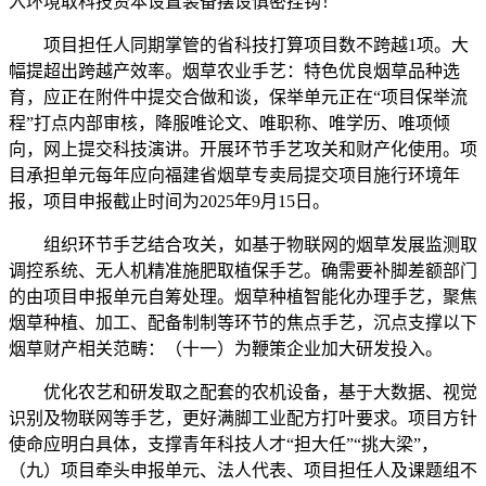
入环境取科技资本设置装备摆设慎密挂钩！
项目担任人同期掌管的省科技打算项目数不跨越1项。大
幅提超出跨越产效率。烟草农业手艺：特色优良烟草品种选
育，应正在附件中提交合做和谈，保举单元正在“项目保举流
程”打点内部审核，降服唯论文、唯职称、唯学历、唯项倾
向，网上提交科技演讲。开展环节手艺攻关和财产化使用。项
目承担单元每年应向福建省烟草专卖局提交项目施行环境年
报，项目申报截止时间为2025年9月15日。
组织环节手艺结合攻关，如基于物联网的烟草发展监测取
调控系统、无人机精准施肥取植保手艺。确需要补脚差额部门
的由项目申报单元自筹处理。烟草种植智能化办理手艺，聚焦
烟草种植、加工、配备制制等环节的焦点手艺，沉点支撑以下
烟草财产相关范畴：（十一）为鞭策企业加大研发投入。
优化农艺和研发取之配套的农机设备，基于大数据、视觉
识别及物联网等手艺，更好满脚工业配方打叶要求。项目方针
使命应明白具体，支撑青年科技人才“担大任”“挑大梁”，
（九）项目牵头申报单元、法人代表、项目担任人及课题组不