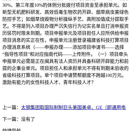
30%、第三年度10%的体例分批拨付项目资金至承担单元。如
新型无机肥料研发、高效低毒生物农药开辟、烟草病虫害绿色
防控手艺；如烟草烧毁物分析操纵手艺、高附加值成分提取手
艺。不得是列入项目办理严沉失信行为记实名单且打消申报资
历惩罚时限未到期。项目申报单元及项目担任人应所供给申报
项目消息的实正在性，申报单元注册登录福建省科技打算项目
办理消息系统（——申报办理——添加项目申请书——选择
“指导性项目”和对应指南代码——上传附件。（一）项目牵头
申报单元必需是正在闽具有法人资历并具备科研开辟能力和前
提的企事业单元。项目担任人和承担单元不得有到期未验收的
省级科技打算项目。单个项目申请赞帮额度不跨越100万元。
激励有能力的女性科技人才、青年科技人才？
上一篇：
太钢集团取国际制制巨头美国美卓、GE（即通用电
下一篇：没有了
快捷导航