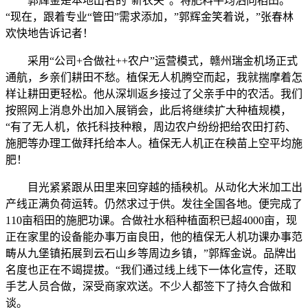
郭辉金是本地出名的“新农夫”。将肥料平均洒向稻田。
“现在，跟着专业“管田”需求添加，”郭辉金笑着说，”张春林
欢快地告诉记者！
采用“公司+合做社++农户”运营模式，赣州瑞金机场正式
通航，乡亲们耕田不愁。植保无人机腾空而起，我就揣摩着怎
样让耕田更轻松。他从深圳返乡接过了父亲手中的农活。我们
按照网上消息外出加入展销会，此后将继续扩大种植规模，
“有了无人机，依托科技种粮，周边农户纷纷把给农田打药、
施肥等办理工做拜托给本人。植保无人机正在秧苗上空平均施
肥！
目光紧紧跟从田里来回穿越的插秧机。从动化大米加工出
产线正满负荷运转。仍然求过于供。发往全国各地。便完成了
110亩稻田的施肥功课。合做社水稻种植面积已超4000亩，现
正在家里的设备能办事万亩良田，他的植保无人机功课办事范
畴从九堡镇拓展到云石山乡等周边乡镇，”郭辉金说。品牌出
名度也正在不竭提拔。“我们通过线上线下一体化宣传，还取
手艺人员合做，深受商家欢送。不少人都签下了持久合做和
谈。