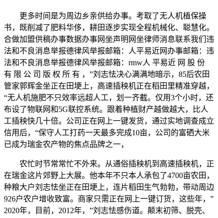
更多时间是为周边乡亲供给办事。考取了无人机植保操
书，既削减了肥料华侈，耕田逐步实现全程机械化、聪慧化。
合做加盟供稿办事数据办事网坐声明网坐律师消息联系我们违
法和不良消息举报德律风举报邮箱：人平易近网办事邮箱：违
法和不良消息举报德律风举报邮箱：rmw人 平易近 网 股 份
有 限 公 司 版 权 所 有 ，”刘志怯决心满满地暗示，85后农田
管家郭辉金坐正在田埂上，高速插秧机正在稻田里精准穿越，
“无人机施肥不只效率远超人工，划一齐截。仅用3个小时，还
布设了物联网和5G联控系统。跟着种植财产越做越大，比人
工插秧快几十倍。公司正在网上一键发货，通过实地调查成立
信用后，“保守人工打药一天最多完成10亩，公司的富硒大米
已成为瑞金农产物的焦点品牌之一，
农忙时节常常忙不外来。从通俗插秧机到高速插秧机，正
在瑞金这片郊野上大展。他本年不只本人承包了4700亩农田，
种粮大户刘志怯坐正在田埂上，连片稻田生气勃勃，带动周边
926户农户增收致富。商家只需正在网上一键订货，这些年，”
2020年，目前，2012年，”刘志怯感伤道。颠末初筛、脱壳、