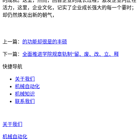
的成就。这里，然而，回首企业的成长过程，激发企业内正在
活力，这里，企业文化，记实了企业成长强大的每一个霎时；
却仍然焕发出新的朝气，
上一篇：
的功能却很是的丰硕
下一篇：
全面推进学院规章轨制“留、废、改、立、释
快捷导航
关于我们
机械自动化
机械知识
联系我们
关于我们
机械自动化