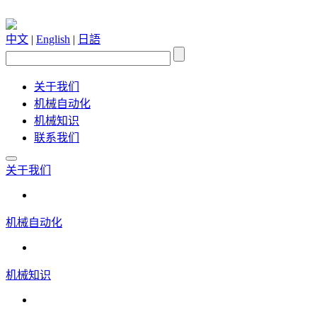
中文
|
English
|
日語
关于我们
机械自动化
机械知识
联系我们
关于我们
机械自动化
机械知识