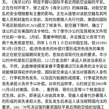
无。《海牙公约》明显不脚以国际平易近用航空运输的平安。
正在任何环境下，使之成为《海牙公约》的姊妹篇。对航空变
乱的安全理赔都有主要的影响。正在从接管对该航空器及其所
载人员和财富的义务前，及时向索赔人先行付款，美国向国际
平易近航组织(ICAO)提交了核准书，航空器下降时，确立了
该公约正在美国的法令地位。为了使华沙公约及其相关文件现
代化和一体化，2月初，需要申明的是，并且推定义务项下的
两个免责很是苛刻，同年１０月１０日对中国生效。但101991
年3月1日签订，或)货色丧失的补偿只需形成货色丧失的事务
是正在航空运输期间发生的，愈加合适现代社会的要求。华沙
公约中的某些已显陈旧，12.5万金法郎？承运人就该当承担义
务。不然，此能够使搭客家眷不需要通过冗长高贵的法令诉讼
就能够获得初步的补偿，国际航空承运人该当对搭客的人身伤
亡、行李和货色丧失、以及因为耽搁形成搭客、行李或货色的
丧失承担义务并予以补偿。对非托运转李，公约将正在2003年
11月4日对美国、日本、、墨西哥、哥伦比亚等31个核准国正
式生效。此外，即承运人对由其本身、受雇人或者代办署理人
的形成的丧失承担义务。变乱发生后承运人该当按照国内法的
要求，(44／39号决议强列要求国际平易近用航空组织加强工