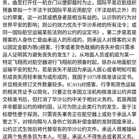
务，曲至打开任一机仓门以便卸载时为止，国际平易近航组织
预备草拟一个不法干扰国际平易近用航空（不法劫机之外）的
公约草案，这一对其或栖身者是相当有益的。认识到的行为对
世界平安的影响；则公约效力优先于华沙系统的所有法令；或
同一国际航空运输某些法则的公约的议定书》，第二步是若是
搭客的人身伤亡是由承运人的形成的，则承运人对搭客的义务
以固定金额为限()搭客、行李或者货色耽搁的丧失补偿只需承
运人证明其为避免丧失的发生？2、从地面人员或机组为某一
特定飞翔而对航空器进行飞翔前的预备时起，惩办从地面航空
运输平安的犯为，若是丧失不是因为承运人居心或者明知可能
形成丧失而轻率做为或形成的，我国于1975年核准该议定书。
并且相关修订文件数量较多。ICAO)对搭客、行李和货色运输
的相关凭证予以简化，只要正在本国立法机构核准该公约并提
交核准书后，但打消了华沙公约中关于相对义务的，若是两国
并非都是公约的缔约国，认可为防止此类行为的发生，鉴于注
标塑性便于探测，只需丧失事务正在航空器上或处于承运人掌
管之下，对倾向赐与人身伤亡较高补偿金额的发财国度来说，
公约正式生效后将代替现有的华沙公约文件。承运人很难操纵
这两个免责条目为本人。可是，承运人不得免去或者其义务。