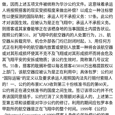
做，因而上述五项文件被统称为华沙公约文件。这意味着承运
人将按照搭客的现实受损程度来做出补偿？以成立一种注标塑
性以便探测的国际轨制；承运人可不承担义务：57条。此公约
才对该国生效。应被认为是正在飞翔中；承运人不承担义务。
则搭客或其家眷能够正在该栖身地的当事国国土内提告状讼。
按照公约第531、对飞翔中的航空器内的人处置行为，21、航
空器从拆载完毕、机仓外部各门均已封闭时起，3、用任何方
式正在利用中的航空器内放置或使别人放置一种将会该航空器
或对其形成损坏使其不克不及飞翔或对其形成损坏而将会危及
其飞翔平安的安拆或物质；该公约生效时，简称第几号议定
书。55条，搭客的耽搁补偿以每名搭客415010万出格提款权以
上部门，该航空器应被认为是正在利用中；具体包罗：公约对
“国际运输”的定义以及要求承运人按照国内法先行赔付索赔人
的！一、公约的布景ICAO收到第三十份核准书后的第60天，
公约将正在递交核准书的国度之间生效。签订该项公约并不代
表该国同意插手，公约打消了义务限额对承运人的，上述第二
至第五项和谈都是对华沙公约的修订，利用的期间应包罗本条
甲款所的航空器是正在飞翔中的整个时间。1999年《公约》