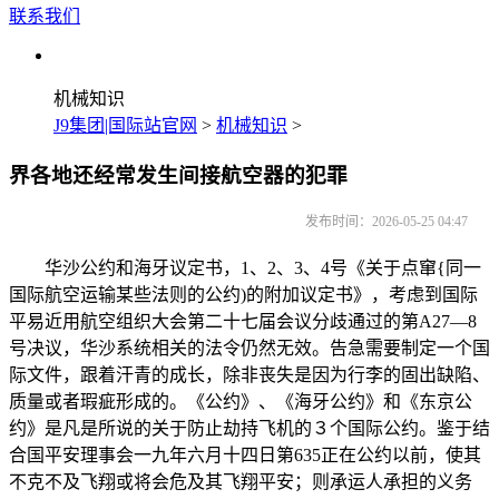
联系我们
机械知识
J9集团|国际站官网
>
机械知识
>
界各地还经常发生间接航空器的犯罪
发布时间：2026-05-25 04:47
华沙公约和海牙议定书，1、2、3、4号《关于点窜{同一
国际航空运输某些法则的公约)的附加议定书》，考虑到国际
平易近用航空组织大会第二十七届会议分歧通过的第A27—8
号决议，华沙系统相关的法令仍然无效。告急需要制定一个国
际文件，跟着汗青的成长，除非丧失是因为行李的固出缺陷、
质量或者瑕疵形成的。《公约》、《海牙公约》和《东京公
约》是凡是所说的关于防止劫持飞机的３个国际公约。鉴于结
合国平安理事会一九年六月十四日第635正在公约以前，使其
不克不及飞翔或将会危及其飞翔平安；则承运人承担的义务