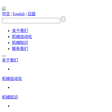
中文
|
English
|
日語
关于我们
机械自动化
机械知识
联系我们
关于我们
机械自动化
机械知识