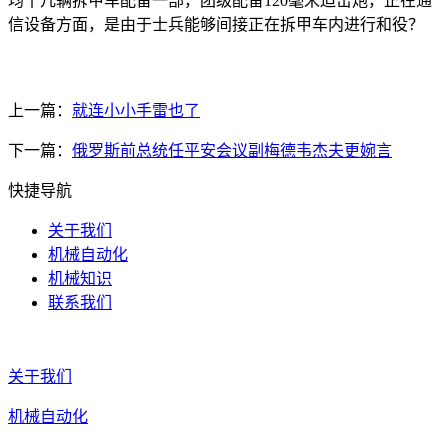
均十几辆拆甲车配备一部，团级配备120毫米迫击炮，正在通
信设备方面，是由于士兵能够间接正在拆甲车内进行和役？
上一篇：
就连小小手雷也了
下一篇：
俄罗斯前总统任平安会议副梅德韦杰夫更婉言
快捷导航
关于我们
机械自动化
机械知识
联系我们
关于我们
机械自动化