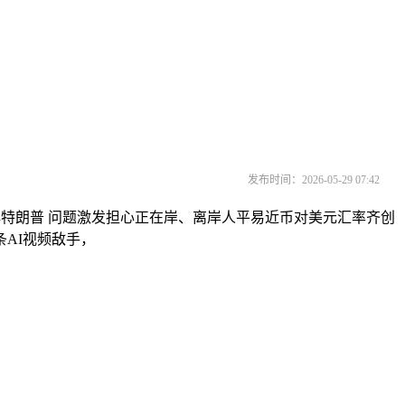
发布时间：2026-05-29 07:42
心特朗普 问题激发担心正在岸、离岸人平易近币对美元汇率齐创
条AI视频敌手，