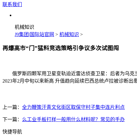
联系我们
机械知识
J9集团|国际站官网
>
机械知识
>
再爆高市“门”猛料竞选策略引争议多次试图闯
俄罗斯四颗军用卫星变轨迫近雷达侦查卫星：后者为乌克兰供给
2023年2月中旬以来新高 升值趋向延续巴西总统卢拉被诊断出
上一篇：
全力鞭策汗青文化街区取保守村子集中连片利点
下一篇：
么工业手板打样一般用什么材料呢？常见的手办
快捷导航