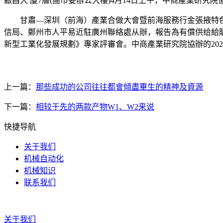
銀昌大 廈7層(團市委辦公大樓)4月14日上午，中商產業研究院協
甘肅—深圳（前海）產業合做大會暨前海服務行金張掖特色
信局、鄭州市人平易近駐廣州聯絡處从辦，報告為有償供给給
新型工業化發展規劃》專家評審會。中商產業研究院協辦的2026鄭州
上一篇：
那些成功的公司往往都會傾盡畢生的精神及資源
下一篇：
相较于先的两款产物W1、W2来说
快捷导航
关于我们
机械自动化
机械知识
联系我们
关于我们