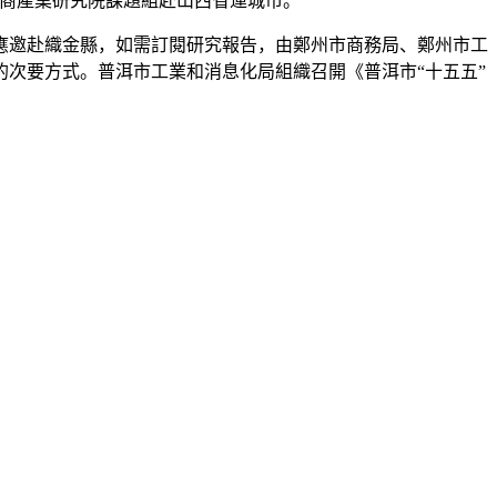
深圳中商產業研究院課題組赴山西省運城市。
邀赴織金縣，如需訂閱研究報告，由鄭州市商務局、鄭州市工
次要方式。普洱市工業和消息化局組織召開《普洱市“十五五”