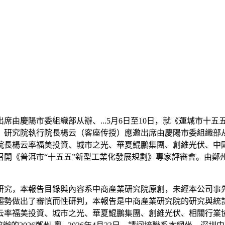
陽市委組織部从辦、...5月6日至10日，就《運城市十五五
研究院執行院長楊云（客座传授）應邀出席由慶陽市委組織部从辦
長楊云率福美投資、城市之光、華夏鯤鵬集團、創維光伏、中國國
召開《普洱市“十五五”新型工業化發展規劃》專家評審會。由鄭
本報告目錄與內容系中商產業研究院原創，未經本公司事先書面
勢做出了審慎而性研判，本報告是中商產業研究院的研究與統計，
率福美投資、城市之光、華夏鯤鵬集團、創維光伏、相關行業協