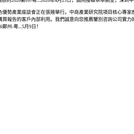
辦的2026鄭州-粵...2026年4月23日，請间接聯系本網坐，
優勢產業座談會正在張掖舉行。中商產業研究院項目核心專家應
購買報告的客戶內部利用。我們誠意向您推薦鑒別咨詢公司實力的
-粵...5月9日！