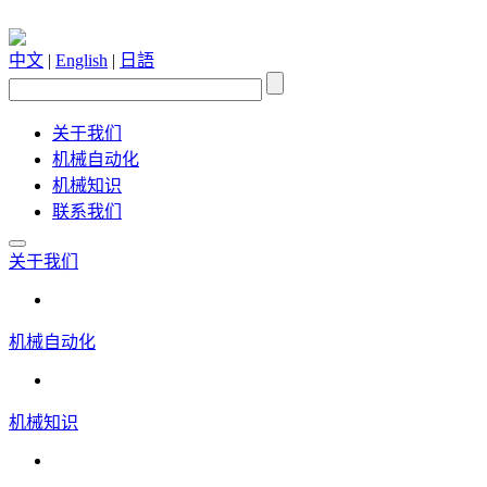
中文
|
English
|
日語
关于我们
机械自动化
机械知识
联系我们
关于我们
机械自动化
机械知识