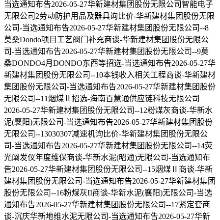
当选通知布告2026-05-27华新建材集团股份无限公司智能电子
无限公司2劳动防护用品及器具询比价-华新建材集团股份无限
公司-当选通知布告2026-05-27华新建材集团股份无限公司--8
莫桑Dondo项目工艺阀门补充商谈-华新建材集团股份无限公
司-当选通知布告2026-05-27华新建材集团股份无限公司--9莫
桑DONDO4月DONDO东西等招选-当选通知布告2026-05-27华
新建材集团股份无限公司--10本钱收入相关工程商谈-华新建材
集团股份无限公司-当选通知布告2026-05-27华新建材集团股份
无限公司--11烟煤Ⅱ招选-海南百慧通供应链科技无限公司
2026-05-27华新建材集团股份无限公司--12粉煤灰商谈-华新水
泥(襄阳)无限公司-当选通知布告2026-05-27华新建材集团股份
无限公司--13030307减速机询比价-华新建材集团股份无限公
司-当选通知布告2026-05-27华新建材集团股份无限公司--14荧
光阐发仪年度维保商谈-华新水泥(昭通)无限公司-当选通知布
告2026-05-27华新建材集团股份无限公司--15烟煤Ⅱ商谈-华新
建材集团股份无限公司-当选通知布告2026-05-27华新建材集团
股份无限公司--16粉煤灰II商谈-华新水泥(襄阳)无限公司-当选
通知布告2026-05-27华新建材集团股份无限公司--17紧定套商
谈-沉庆华新地维水泥无限公司-当选通知布告2026-05-27华新