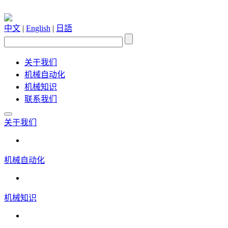
中文
|
English
|
日語
关于我们
机械自动化
机械知识
联系我们
关于我们
机械自动化
机械知识