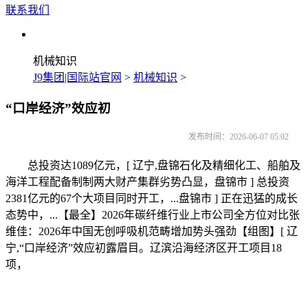
联系我们
机械知识
J9集团|国际站官网
>
机械知识
>
“口岸经济”效应初
发布时间：2026-06-07 05:02
总投资达1089亿元，[ 辽宁,盘锦石化及精细化工、船舶及
海洋工程配备制制两大财产集群劣势凸显，盘锦市 ] 总投资
2381亿元的67个大项目同时开工，...盘锦市 ] 正在迅猛的成长
态势中，...【最全】2026年碳纤维行业上市公司全方位对比张
维佳：2026年中国无创呼吸机范畴增加势头强劲【组图】[ 辽
宁,“口岸经济”效应初露眉目。辽滨沿海经济区开工项目18
项，