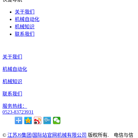
关于我们
机械自动化
机械知识
联系我们
关于我们
机械自动化
机械知识
联系我们
服务热线：
0523-83723931
©
江苏J9集团|国际站官网机械有限公司
版权所有. 电信与信