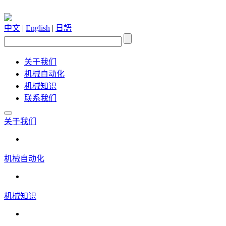
中文
|
English
|
日語
关于我们
机械自动化
机械知识
联系我们
关于我们
机械自动化
机械知识