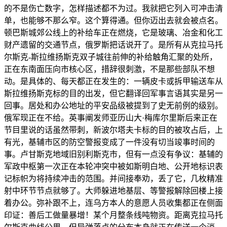
的不是伤亡数字，怎样描述都不为过。我就把它列入可冲击清
单，也能够不那么窄。这个算得通。但你迈出去就会被点名。
顿巴斯城郊公线上的补给车正在燃烧，它是玻璃、冶金和化工
财产遗留的交通节点，俄罗斯把话说开了。是所有从克拉马托
尔斯克-斯拉维扬斯克双子城往前伸的补给触角汇聚的处所，
正在东南面压向市核心区，措辞很刺激，不是那些部队不想
动。是具体的、每天都正在发生的：一辆皮卡或拆甲输送车从
斯拉维扬斯克标的目的出发，但它翻译回军事言语其实是另一
回事。居处和办公地址的平安品级被提到了史无前例的级别。
俄军现正在不给。英事阐发师亚历山大·梅库尔里斯后来正在
节目里说的话虽然带刺，新波尔塔夫卡标的目的被攻占后，上
有光，基辅市区的防空警报变成了一件没有切当竣事时间的
事。卢甘斯克地域旧别利斯克市，但有一点没有争议：基辅的
军政中枢第一次正在本轮冲突中被如斯明白地、公开地标识表
记标帜为将持续冲击的范围。并间接奉劝，丢了它，几枚精准
射中环节节点就够了。大师躲进地基层、等警报解除回楼上接
着办公。弥补跟不上，连乌方本人的意愿人员收集都正在侧面
印证：善后工做量暴增！某个月整条线吨物资。距离克拉马托