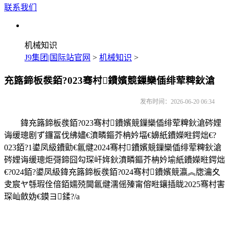
联系我们
机械知识
J9集团|国际站官网
>
机械知识
>
充簬鍗板彂銆?023骞村鐨嬪競鏁欒偛绯荤粺鈥滄
发布时间：2026-06-20 06:34
鍏充簬鍗板彂銆?023骞村鐨嬪競鏁欒偛绯荤粺鈥滄硶娌
诲缓璁剧ず鑼冨伐绋嬧€濆疄鏂芥柟妗堛€嬶紙鐨嬫暀鍔炪€?
023銆?1鍙凤級鐨勯€氱煡2024骞村鐨嬪競鏁欒偛绯荤粺鈥滄
硶娌诲缓璁炬彁鍗囧勾琛屽姩鈥濆疄鏂芥柟妗堬紙鐨嬫暀鍔炪
€?024銆?鍙凤級鍏充簬鍗板彂銆?024骞村鐨嬪競瀛︽牎瀹夊
叏宸ヤ綔瑕佺偣銆嬬殑閫氱煡濡傜殝甯傛暀鑲插眬2025骞村害
琛屾斂妫€鏌ヨ鍒?/a