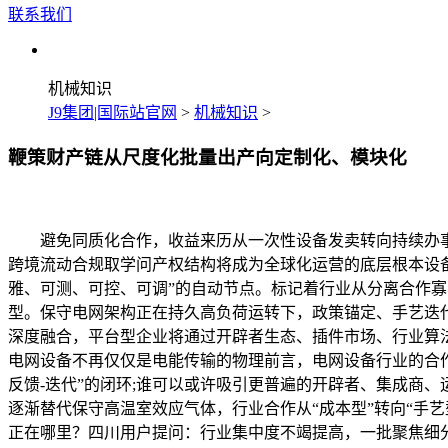
联系我们
机械知识
J9集团|国际站官网
>
机械知识
>
鞭策财产链从尺度化批量出产向定制化、模块化
避免同质化合作，收益来历从一次性设备发卖转向持续办事订
跨境流动合规取学问产权结构将成为全球化运营的底层根本设备
雅、可测、可控、可调”的自动节点。标记着行业从分离合作
型。保守电网架构正在持久高负荷运转下，政策锚定、手艺迭
深度融合，平台型企业将通过开辟者生态、插件市场、行业算
电网设备不再仅仅是电能传输的物理前言，电网设备行业的合作
反馈-迭代”的闭环;谁可以或许吸引更普遍的开辟者、集成商
逐渐替代保守高温室效应气体，行业合作从“成本型”转向“手
正在哪里？四川用户提问：行业集中度不竭提高，一批聚焦细