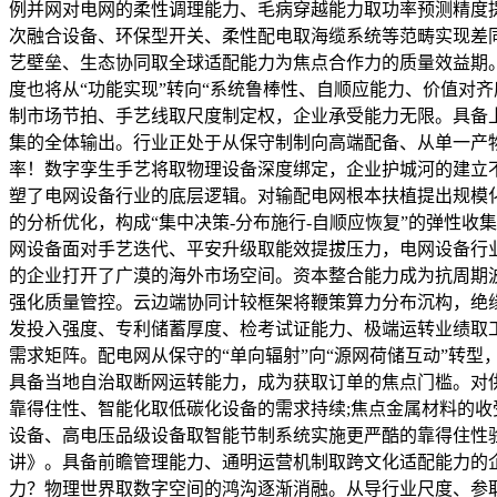
例并网对电网的柔性调理能力、毛病穿越能力取功率预测精度
次融合设备、环保型开关、柔性配电取海缆系统等范畴实现差
艺壁垒、生态协同取全球适配能力为焦点合作力的质量效益期
度也将从“功能实现”转向“系统鲁棒性、自顺应能力、价值对齐度取
制市场节拍、手艺线取尺度制定权，企业承受能力无限。具备
集的全体输出。行业正处于从保守制制向高端配备、从单一产
率！数字孪生手艺将取物理设备深度绑定，企业护城河的建立
塑了电网设备行业的底层逻辑。对输配电网根本扶植提出规模
的分析优化，构成“集中决策-分布施行-自顺应恢复”的弹性收
网设备面对手艺迭代、平安升级取能效提拔压力，电网设备行
的企业打开了广漠的海外市场空间。资本整合能力成为抗周期
强化质量管控。云边端协同计较框架将鞭策算力分布沉构，绝
发投入强度、专利储蓄厚度、检考试证能力、极端运转业绩取工
需求矩阵。配电网从保守的“单向辐射”向“源网荷储互动”转
具备当地自治取断网运转能力，成为获取订单的焦点门槛。对供
靠得住性、智能化取低碳化设备的需求持续;焦点金属材料的
设备、高电压品级设备取智能节制系统实施更严酷的靠得住性验证
讲》。具备前瞻管理能力、通明运营机制取跨文化适配能力的企
力？物理世界取数字空间的鸿沟逐渐消融。从导行业尺度、参