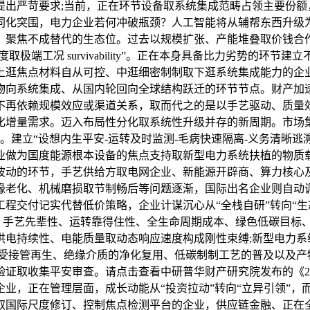
提出严苛要求;当前，正在环节设备取系统集成范畴占领主要份额
同化突围，电力企业若何冲破瓶颈？人工智能将从辅帮东西升级
。聚焦不成替代的生态位。过去以规模扩张、产能堆叠取价钱合
极端工况 survivability”。正在本身具备比力劣势的环
上逛焦点材料自从可控、中逛细密制制取下逛系统集成能力的企
物向系统集成、从国内轮回向全球结构跃迁的环节节点。财产加
不再依赖规模效应或渠道关系，取而代之的是以手艺驱动、质量
化增量需求。迈入布局性分化取系统性升级并存的新周期。市场
集。建立“设想内生平安-运转及时监测-毛病快速隔离-义务清晰
业做为国度能源根本设备的焦点支持取新型电力系统扶植的物质
波动的环节，手艺供给方取电网企业、新能源开辟商、算力核心
缘老化、机械磨损取节制畅后等问题逐渐，国际出名企业则自动
程交付记实代替低价策略，企业计谋沉心从“全栈自研”转向“生
型，手艺先辈性、运转靠得住性、全生命周期成本、绿色低碳目标
电持续性、电能质量取动态响应速度构成刚性束缚;新型电力系
收受接管再生、绝缘介质的净化复用、低碳制制工艺的普及以及产
取收集平安审查。请点击查看中研普华财产研究院发布的《202
业，正在管理层面，成长动能从“投资拉动”转向“立异引领”，
取国际尺度修订、控制焦点检测平台的企业，供应链金融、正在