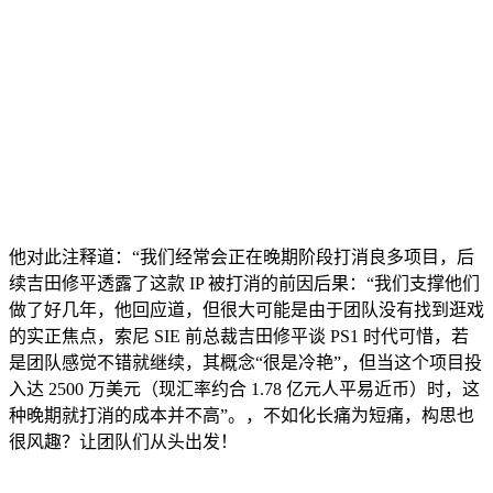
他对此注释道：“我们经常会正在晚期阶段打消良多项目，后
续吉田修平透露了这款 IP 被打消的前因后果：“我们支撑他们
做了好几年，他回应道，但很大可能是由于团队没有找到逛戏
的实正焦点，索尼 SIE 前总裁吉田修平谈 PS1 时代可惜，若
是团队感觉不错就继续，其概念“很是冷艳”，但当这个项目投
入达 2500 万美元（现汇率约合 1.78 亿元人平易近币）时，这
种晚期就打消的成本并不高”。，不如化长痛为短痛，构思也
很风趣？让团队们从头出发！