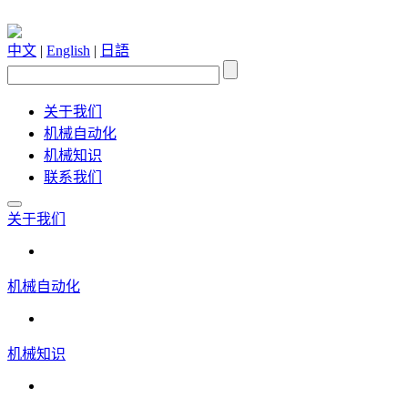
中文
|
English
|
日語
关于我们
机械自动化
机械知识
联系我们
关于我们
机械自动化
机械知识