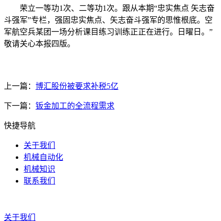
荣立一等功1次、二等功1次。跟从本期“忠实焦点 矢志奋
斗强军”专栏，强固忠实焦点、矢志奋斗强军的思惟根底。空
军航空兵某团一场分析课目练习训练正正在进行。日曜日。”
敬请关心本报四版。
上一篇：
博汇股份被要求补税5亿
下一篇：
钣金加工的全流程需求
快捷导航
关于我们
机械自动化
机械知识
联系我们
关于我们