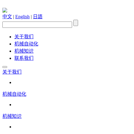
中文
|
English
|
日語
关于我们
机械自动化
机械知识
联系我们
关于我们
机械自动化
机械知识