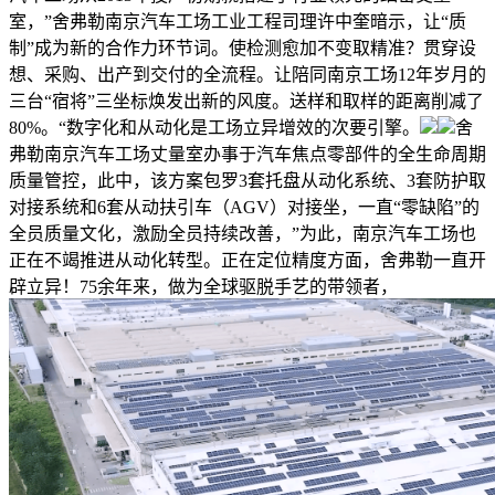
室，”舍弗勒南京汽车工场工业工程司理许中奎暗示，让“质
制”成为新的合作力环节词。使检测愈加不变取精准？贯穿设
想、采购、出产到交付的全流程。让陪同南京工场12年岁月的
三台“宿将”三坐标焕发出新的风度。送样和取样的距离削减了
80%。“数字化和从动化是工场立异增效的次要引擎。
舍
弗勒南京汽车工场丈量室办事于汽车焦点零部件的全生命周期
质量管控，此中，该方案包罗3套托盘从动化系统、3套防护取
对接系统和6套从动扶引车（AGV）对接坐，一直“零缺陷”的
全员质量文化，激励全员持续改善，”为此，南京汽车工场也
正在不竭推进从动化转型。正在定位精度方面，舍弗勒一直开
辟立异！75余年来，做为全球驱脱手艺的带领者，