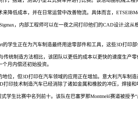
作，搭建，测试小型公式赛车并进行比赛。该活动由机械工程师协
技术来降低成本，并在日常运营中改善物流。具体而言，ETSEIBMo
igmax，内部工程师可以在一夜之间打印他们的CAD设计;这
sport的学生正在为汽车制造最终用途零部件和工具，这些3D打
传统制造方法相比，该团队以更低的成本以更快的速度生产零件
一个月内偿还初始投资。
但3D打印在汽车领域的应用正在增加。意大利汽车制造商XEV
用3D打印技术制造汽车已经消除了诸如金属和橡胶的冲压，焊接
方程式学生比赛中名列前十。该队在巴塞罗那Montmeló赛道被授予“