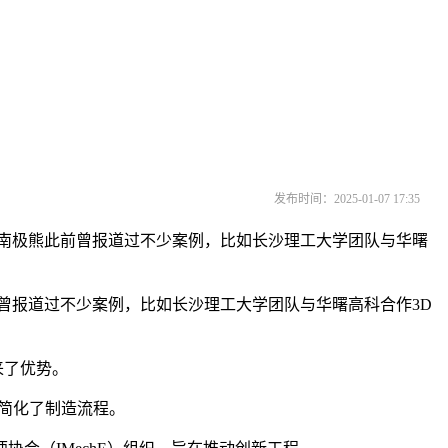
发布时间：2025-01-07 17:35
南极熊此前曾报道过不少案例，比如长沙理工大学团队与华曙
报道过不少案例，比如长沙理工大学团队与华曙高科合作3D
来了优势。
机，简化了制造流程。