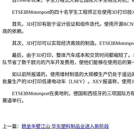
自1998年以来，学生方程式大赛让国际大学生相互对抗，制
ETSEIBMotorsport的四十名学生工程师正在使用3D打印
首先，3D打印有助于设计验证和组件迭代。使用开源BCNS
商的依赖。
其次，3D打印可以实现经济高效的制造。ETSEIBMotor
最后，由于3D打印，整体汽车成本和交货时间都缩短了。与
队节省了数千欧元的汽车开发费用，使他们能够在使用后的第
如以前所报道的，使用增材制造的大规模生产仍处于遥远的地位，
批量生产的3D打印低速电动车（LSEV）。XEV报道称，使
ETSEIBMotorsport在奥地利，德国和西班牙的三项国际
赛道举行。
上一篇：
稳坐半壁江山 华东塑料制品业进入新阶段