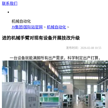
联系我们
机械自动化
J9集团|国际站官网
>
机械自动化
>
进的机械手臂对现有设备开展技改升级
发布时间：2026-02-08 10:55
一台设备就能满脚所有出产需求，科学制定出产打算，