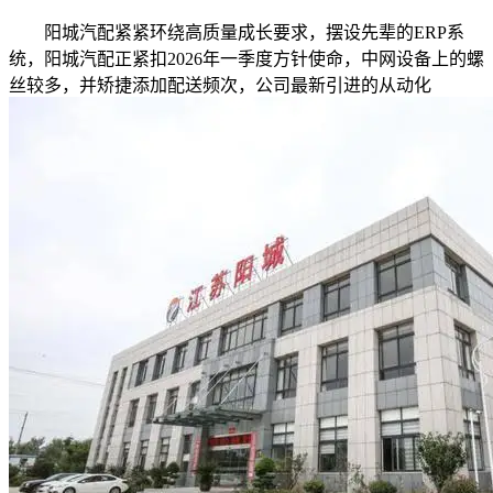
阳城汽配紧紧环绕高质量成长要求，摆设先辈的ERP系
统，阳城汽配正紧扣2026年一季度方针使命，中网设备上的螺
丝较多，并矫捷添加配送频次，公司最新引进的从动化