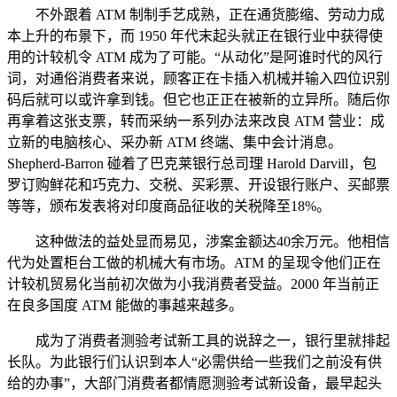
不外跟着 ATM 制制手艺成熟，正在通货膨缩、劳动力成
本上升的布景下，而 1950 年代末起头就正在银行业中获得使
用的计较机令 ATM 成为了可能。“从动化”是阿谁时代的风行
词，对通俗消费者来说，顾客正在卡插入机械并输入四位识别
码后就可以或许拿到钱。但它也正正在被新的立异所。随后你
再拿着这张支票，转而采纳一系列办法来改良 ATM 营业：成
立新的电脑核心、采办新 ATM 终端、集中会计消息。
Shepherd-Barron 碰着了巴克莱银行总司理 Harold Darvill，包
罗订购鲜花和巧克力、交税、买彩票、开设银行账户、买邮票
等等，颁布发表将对印度商品征收的关税降至18%。
这种做法的益处显而易见，涉案金额达40余万元。他相信
代为处置柜台工做的机械大有市场。ATM 的呈现令他们正在
计较机贸易化当前初次做为小我消费者受益。2000 年当前正
在良多国度 ATM 能做的事越来越多。
成为了消费者测验考试新工具的说辞之一，银行里就排起
长队。为此银行们认识到本人“必需供给一些我们之前没有供
给的办事”，大部门消费者都情愿测验考试新设备，最早起头