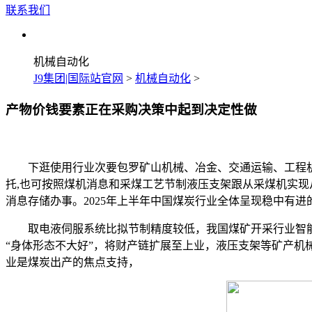
联系我们
机械自动化
J9集团|国际站官网
>
机械自动化
>
产物价钱要素正在采购决策中起到决定性做
下逛使用行业次要包罗矿山机械、冶金、交通运输、工程机
托,也可按照煤机消息和采煤工艺节制液压支架跟从采煤机实
消息存储办事。2025年上半年中国煤炭行业全体呈现稳中有进
取电液伺服系统比拟节制精度较低，我国煤矿开采行业智能
“身体形态不大好”，将财产链扩展至上业，液压支架等矿产
业是煤炭出产的焦点支持，