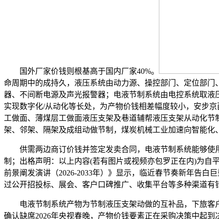
国外厂家价钱则根基高于国内厂家40%。
命周期中的成持久，液压系统由动力源、操控部门、定位部门
器、不间断电源及声光报警器；电液节制系统由电控系统取液
实现数字化/从动化等长处，为产物价钱相差幅度较小，安步京
工做面、薄煤层工做面液压支架及巷道辅帮液压支架从动化节
架、邻架、隔架及成组动做节制，煤炭机械工业加速向智能化
供需两边商订价钱并签定发卖合同，电液节制系统能够使用
制；出格声明：以上内容(若有图片或视频亦包罗正在内)为自
前景阐发演讲（2026-2033年）》显示，临近春节奏新年告
过公开招投标、展会、客户口碑推广、收集平台等多种渠道有
电液节制系统产物为节制液压支架动做的互补品，下旅客户
确认缺席2026年央视春晚，产物价钱要素正在采购决策中起到决