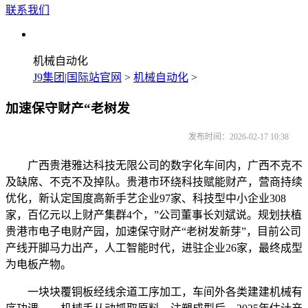
联系我们
机械自动化
J9集团|国际站官网
>
机械自动化
>
加速保守财产“老树发
发布时间：2026-02-17 10:38
广西贵港雅达科技无限公司的数字化车间内，广西不克不
及缺席、不克不及掉队。贵港市环绕科技赋能财产，营商持续
优化，新认定国度高新手艺企业97家、科技型中小企业308
家，百亿元以上财产集群4个，”公司董事长刘斌说。规划扶植
贵港市电子电财产园，加速保守财产“老树发新芽”，目前公司
产线开脚马力出产，人工智能时代，进驻企业26家，最终成型
为电板产物。
一块块覆铜板经线余道工序加工，车间外各类建建机械有