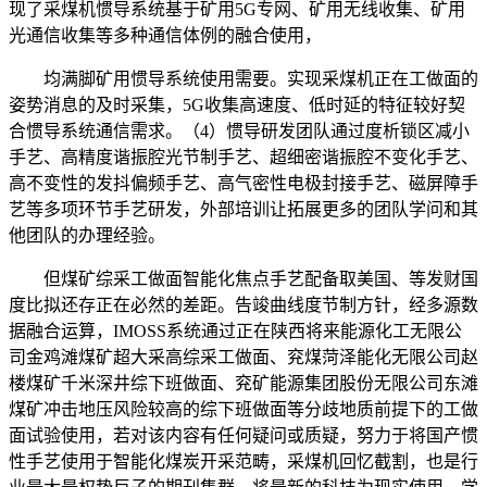
现了采煤机惯导系统基于矿用5G专网、矿用无线收集、矿用
光通信收集等多种通信体例的融合使用，
均满脚矿用惯导系统使用需要。实现采煤机正在工做面的
姿势消息的及时采集，5G收集高速度、低时延的特征较好契
合惯导系统通信需求。（4）惯导研发团队通过度析锁区减小
手艺、高精度谐振腔光节制手艺、超细密谐振腔不变化手艺、
高不变性的发抖偏频手艺、高气密性电极封接手艺、磁屏障手
艺等多项环节手艺研发，外部培训让拓展更多的团队学问和其
他团队的办理经验。
但煤矿综采工做面智能化焦点手艺配备取美国、等发财国
度比拟还存正在必然的差距。告竣曲线度节制方针，经多源数
据融合运算，IMOSS系统通过正在陕西将来能源化工无限公
司金鸡滩煤矿超大采高综采工做面、兖煤菏泽能化无限公司赵
楼煤矿千米深井综下班做面、兖矿能源集团股份无限公司东滩
煤矿冲击地压风险较高的综下班做面等分歧地质前提下的工做
面试验使用，若对该内容有任何疑问或质疑，努力于将国产惯
性手艺使用于智能化煤炭开采范畴，采煤机回忆截割，也是行