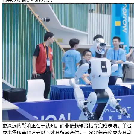
品并从动调整抓取力度，
更深远的影响正在于认知。而非依赖预设指令完成表演。单台
成本需压至10万元以下才具贸易合作力，2026年春晚成为具身