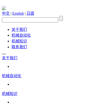
中文
|
English
|
日語
关于我们
机械自动化
机械知识
联系我们
关于我们
机械自动化
机械知识