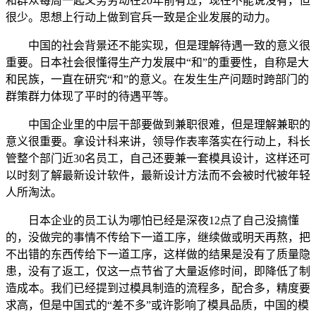
和群众每周一起义务劳动在20年前有过，现在不能说没有，但
很少。思想上行动上做到官兵一致是企业发展的动力。
中国的社会背景还不能实现，但是理解待遇一致的意义很
重要。日本社会很懂得生产力发展中“和”的重要性，自称是大
和民族，一直在研究“和”的意义。在发生生产问题时跨部门的
群策群力体现了平时的待遇平等。
中国企业里的中层干部要做到兼职很难，但是理解兼职的
意义很重要。拿设计科来讲，领导作表率落实在行动上，科长
管整个部门近30名员工，自己还要兼一套模具设计，这样还可
以时刻了解最新设计软件，最新设计方法而不会被时代被年轻
人所淘汰。
日本企业的员工认为哪怕已经是深夜12点了自己没搞懂
的，没做完的事情不传给下一道工序，继续做或明天再熬，把
不出错的东西传给下一道工序，这样做的结果是没有了质量隐
患，没有了返工，仅这一点节省了大量返修时间，即降低了制
造成本。我们已经提到过模具制造的流程多，配合多，精度要
求高，但是中国式的“差不多”或许影响了模具品质，中国的模