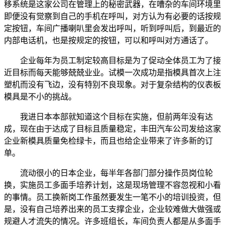
移系统是这家公司在管理上的秘密武器，在嘈杂的车间环境里
即便没有觉察到自己的手机在呼叫，对方认为有必要的话按规
定按钮，车间广播喇叭里会发出呼叫，听到呼叫后，到最近的
内部电话机，也是按规定的按钮，可以和呼叫对方通话了。
企业每年为员工制定较高目标是为了促动全体员工为了接
近目标而每天能够兢兢业业。试模一次成功是指模具首次上注
塑机而没有飞边，没有特别不良现象。对于复杂结构的仪表板
模具是不小的挑战。
我进日本本部就知道这个目标在实施，但前两年没有达
成，现在由于达成了目标且质量稳定，丰田汽车公司发给这家
企业新模具质量免检绿卡，而且也给企业带来了许多新的订
单。
流动很小的日本企业，每半年各部门部分操作员岗位轮
换，实施员工多面手培养计划，这是现场管理不容忽视和小看
的事情。员工换新岗工作虽然要发生一笔不小的培训投资，但
是，没有自己培养出来的员工支撑企业，企业较难做大做强或
规避人才流失的情况。许多班组长，车间负责人都是从多面手