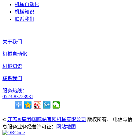
机械自动化
机械知识
联系我们
关于我们
机械自动化
机械知识
联系我们
服务热线：
0523-83723931
©
江苏J9集团|国际站官网机械有限公司
版权所有. 电信与信
息服务业务经营许可证：
网站地图