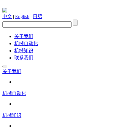
中文
|
English
|
日語
关于我们
机械自动化
机械知识
联系我们
关于我们
机械自动化
机械知识