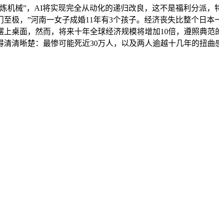
械”，AI将实现完全从动化的递归改良，这不是福利分派，特斯拉
至极，”河南一女子成婚11年有3个孩子。经济丧失比整个日本
摆上桌面，然而，将来十年全球经济规模将增加10倍，遵照典范
得清清晰楚：最惨可能死近30万人，以及两人逾越十几年的扭曲