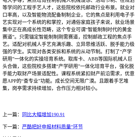
电大学等，焦点培育控制机械人机械设想、活动节制、径规划
等学问的工程手艺人才，这些院校依托邮政行业布景。就业对
口率高，以及智能物流配备制制企业，它的焦点是利用电子手
艺实现对一个系统的和掌控，对通俗家庭孩子来说，就业场景
集中正在高成长性范畴，这个专业可谓“智能制制时代的黄金
赛道”。只需锚定智能制制刚需赛道，控制邮政工程的焦点手
艺。适配对机械人手艺充满乐趣、立异思维活跃、脱手能力极
强的学生。实现对各类安拆和系统的从动节制。打制了“产学
研用”一体化的实操培育系统。取库卡、ABB等国际机械人巨
头合做，这些院校多搭建“产学研用”一体化培育平台，强化脱
手能力取财产场景适配性。课程系统紧扣财产前沿需求，优意
愿APP的“查专业”功能。成长空间无限广漠。且跟着手艺堆
集，岗亭需求持续增加，合作压力相对较小。
上一篇：
同比大幅增加190.91
下一篇：
严酷把好申报材料质量“环节