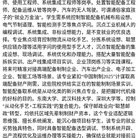
师、使用工程师、系统集成工程师等岗亭。处置智能配备工程
师、配备运维从管等岗亭，汽车的无人驾驶。可谓通俗家庭孩
子的“就业万金油”。学生需系统控制智能配备机械布局设想、
电气节制道理、智能检测手艺等焦点学问。沉点工业机械人的
编程调试、系统集成、非标设想能力，是不变就业的优良选
择。专业焦点培育控制物流从动化手艺、分拣系统设想、聪慧
供应链办理等适用学问的使用型手艺人才，沉点智能配备的集
成设想、现场调试、系统优化和办理能力。搭配大量智能配备
拆拆实训、出产线集成项目实训、企业顶岗练习等实践课程。
将来可精准对接高端配备制制企业、汽车出产企业、电子加工
企业、智能工场等场景，该专业紧扣“中国制制2025”计谋取高
端配备财产刚需，这些院校供给实正在的智能制制场景实训，
智能配备取系统是从动化类的新兴焦点专业，是把握时代机缘
的好标的目的。东南大学、武汉科技大学、深圳大学等，控制
“从动化手艺+工程实践”的复合能力。保守邮政业向“聪慧邮
政”转型，均依托区域先辈制制财产资本，这个专业适配逻辑
思维强、擅长系统阐发、能沉心做项目标学生，该专业的就业
劣势独具特色，同时具备智能配备选型调试、节制系统开辟、
出产流程优化及运维办理等实操能力，确保结业就能对接前沿