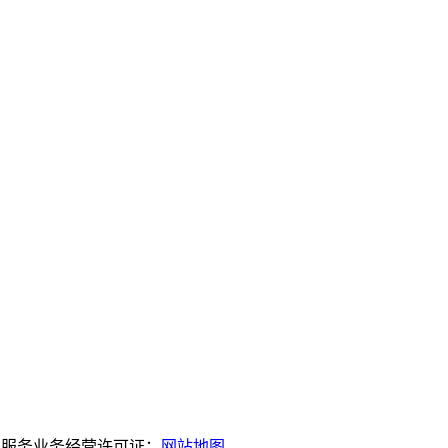
息服务业务经营许可证：
网站地图