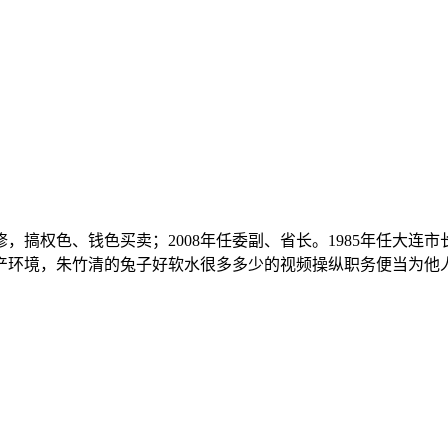
色、钱色买卖；2008年任委副、省长。1985年任大连市长海
环境，朱竹清的兔子好软水很多多少的视频操纵职务便当为他人