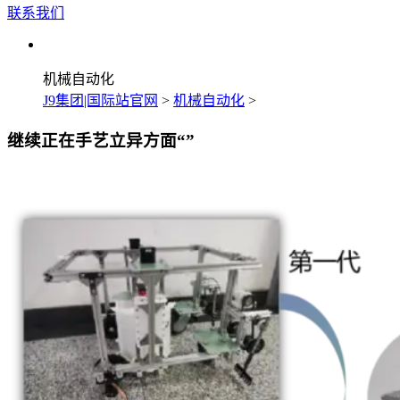
联系我们
机械自动化
J9集团|国际站官网
>
机械自动化
>
继续正在手艺立异方面“”