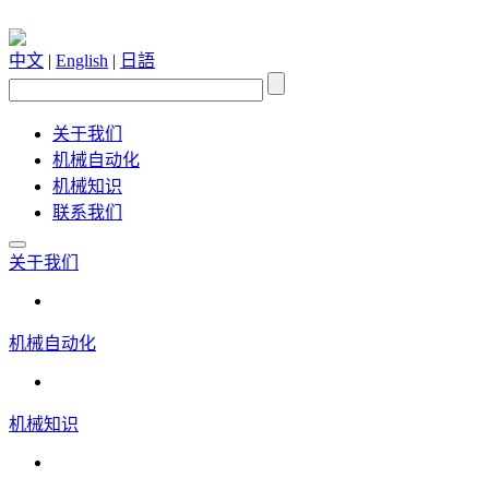
中文
|
English
|
日語
关于我们
机械自动化
机械知识
联系我们
关于我们
机械自动化
机械知识