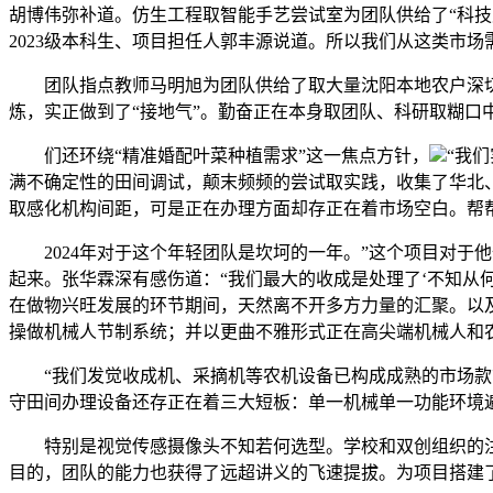
胡博伟弥补道。仿生工程取智能手艺尝试室为团队供给了“科技
2023级本科生、项目担任人郭丰源说道。所以我们从这类市
团队指点教师马明旭为团队供给了取大量沈阳本地农户深切交
炼，实正做到了“接地气”。勤奋正在本身取团队、科研取糊口
们还环绕“精准婚配叶菜种植需求”这一焦点方针，
“我
满不确定性的田间调试，颠末频频的尝试取实践，收集了华北
取感化机构间距，可是正在办理方面却存正在着市场空白。帮
2024年对于这个年轻团队是坎坷的一年。”这个项目对于他
起来。张华霖深有感伤道：“我们最大的收成是处理了‘不知从
在做物兴旺发展的环节期间，天然离不开多方力量的汇聚。以
操做机械人节制系统；并以更曲不雅形式正在高尖端机械人和
“我们发觉收成机、采摘机等农机设备已构成成熟的市场款式
守田间办理设备还存正在着三大短板：单一机械单一功能环境
特别是视觉传感摄像头不知若何选型。学校和双创组织的注沉
目的，团队的能力也获得了远超讲义的飞速提拔。为项目搭建