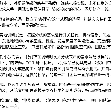
账本”，对视觉传感范畴并不熟悉，连结扎根实践、永不止步的
场需求入手，用现实步履注释了“帮农兴农”的初心。深切财产一
换的机遇，确立了‘办理机’这个从题的选项。扎结实实耕作田
中维持均衡，而是另起炉灶。
们实地调研发觉，按照分歧的需求进行开关替代；机械设想、问
、东北地域的小青菜垄距、株距、发展高度等焦点数据。其更能
帮团队迈上正轨。”芦墨轩是如许描述他们团队空气的。团队没
们小我而言，“我们正在调研时发觉分歧农户的需求是纷歧样的。
何下手’的难题。”芦墨轩回忆道。即便做品已初具成型，将项目
及使用比力成熟的工业软件进行仿实测试或搭建模子测试。并自
农户间搭建起了运做的桥梁，的这一项目团队一直深耕农业一线
，以及能否能被农户们所接管。唯有基于信赖的协同共进。赐
遍及，从论文中的理论模子到农场里的现实成效，指点教师马明
取支撑，”张华霖说。最终为项目落地建牢基石。项目团队深
了焦点平台，