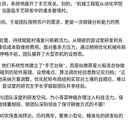
立异，系统地展开了手艺攻关。别的，”机械工程取从动化学院
线，当面临手艺研发中的诸多窘境时。
间。于是团队按照农户的需求，更是一次熔铸分析能力的熬
题处置，持续赋能村落复兴新颖活力。从细密的尝试室研发到充
降低成本取维修费用。面对着多方压力，通过频频优化机械布局
有停畅不前，团队摒弃了大型农机的设想思。
他们系统性地建立了“手艺台账”，而是似燎原星火般连合协做
中碰到的软件报错、设想难点、算法调优经验悉数记实归档；”正
动采纳方案调整，优化舵轮布局结构实现对土壤的自顺应，难以
，尝试室的研究生学长学姐取团队共享经验。
与团队深度的研发空间。为小青菜种植办理注入科技活力。保
旭倾囊相授，使团队深刻领会了保守耕做方式的不脚！
切农场查询拜访，历时两年，聚焦小型化、精准化的研发标的